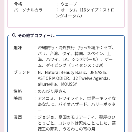
骨格
ウェーブ
パーソナルカラー
オータム（16タイプ：ストロ
ングオータム）
その他プロフィール
趣味
沖縄旅行・海外旅行（行った場所：セブ、
バリ、台湾、タイ、韓国、スペイン、上
海、ハワイ、LA、シンガポール）、ゲー
ム、ダイビング（ライセンス：OW）
ブランド
N．Natural Beauty Basic、JENASIS、
ASTORIA ODIER、12 Twelve Agenda、
allureville、MOUSSY
性格
のんびり屋さん
映画
アメコミ、トワイライト、世界一キライな
あなたに、バイオハザード、ハリーポッタ
ー
漫画
ジョジョ、憂国のモリアーティ、薬屋のひ
とりごと、コレットは死ぬことにした、薔
薇王の葬列、うるわしの宵の月