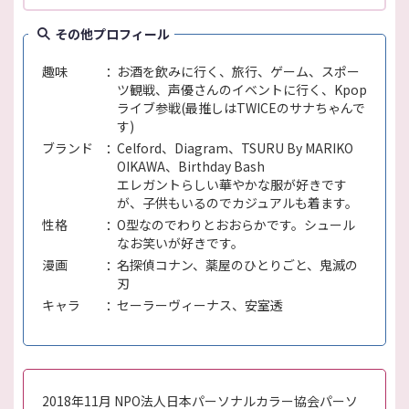
その他プロフィール
趣味
お酒を飲みに行く、旅行、ゲーム、スポー
ツ観戦、声優さんのイベントに行く、Kpop
ライブ参戦(最推しはTWICEのサナちゃんで
す)
ブランド
Celford、Diagram、TSURU By MARIKO
OIKAWA、Birthday Bash
エレガントらしい華やかな服が好きです
が、子供もいるのでカジュアルも着ます。
性格
O型なのでわりとおおらかです。シュール
なお笑いが好きです。
漫画
名探偵コナン、薬屋のひとりごと、鬼滅の
刃
キャラ
セーラーヴィーナス、安室透
2018年11月 NPO法人日本パーソナルカラー協会パーソ