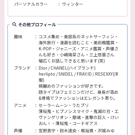
パーソナルカラー
ウィンター
その他プロフィール
趣味
コスメ集め・美容系のネットサーフィン・
海外旅行・漫画を読むこと・美術館鑑賞・
K-POP・ジャニーズ・アニメ鑑賞・声優さ
んも好き・小嶋陽菜さん・三上悠亜さん
幅広くお話しできると思います(笑)
ブランド
Dior / CHANEL(ハイブランド)
herlipto / SNIDEL / FRAY.ID / RESEXXY(洋
服)
綺麗めのファッションが好きです。
顔タイプはフェミニンだけど、身長が高め
&骨格でファッションはエレガント寄り。
アニメ
セーラームーン・うたプリ
薄桜鬼・ヒプノシスマイク・鬼滅の刃・エ
ヴァンゲリオン・銀魂・進撃の巨人・けい
おん！・薄桜鬼・コードギアス
声優
宮野真守・鈴木達央・梶裕貴・沢城みゆ