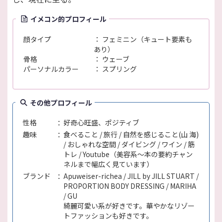
イメコン的プロフィール
顔タイプ
フェミニン（キュート要素も
あり）
骨格
ウェーブ
パーソナルカラー
スプリング
その他プロフィール
性格
好奇心旺盛、ポジティブ
趣味
食べること / 旅行 / 自然を感じること(山 海)
/ おしゃれな空間 / ダイビング / ワイン / 筋
トレ / Youtube（美容系〜本の要約チャン
ネルまで幅広く見ています）
ブランド
Apuweiser-richea / JILL by JILL STUART /
PROPORTION BODY DRESSING / MARIHA
/ GU
綺麗可愛い系が好きです。華やかなリゾー
トファッションも好きです。