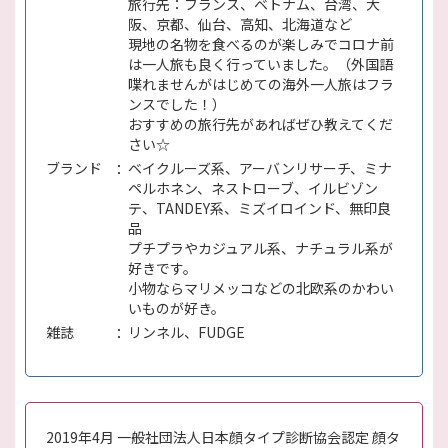
旅行先：フランス、ベトナム、台湾、大
阪、京都、仙台、高知、北海道など
現地の名物を食べるのが楽しみでコロナ前
は一人旅も良く行っていました。（外国語
喋れませんがはじめての海外一人旅はフラ
ンスでした！）
おすすめの旅行先があればぜひ教えてくだ
さい☆
ブランド
ベイクルーズ系、アーバンリサーチ、ミナ
ペルホネン、ネストローブ、イルビゾン
テ、TANDEY系、ミズイロインド、無印良
品
プチプラやカジュアル系、ナチュラル系が
好きです。
小物ならマリメッコなどの北欧系のかわい
いものが好き。
雑誌
リンネル、FUDGE
2019年4月 一般社団法人日本顔タイプ診断協会認定 顔タ