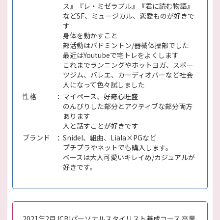
ス』『レ・ミゼラブル』『君に読む物語』
などSF、ミュージカル、恋愛ものが好きで
す
身体を動かすこと
部活動はバドミントン/器械体操部でした
最近はYoutubeで宅トレをよくします
これまでランニングやホットヨガ、スポー
ツジム、バレエ、カーディオバーなど社会
人になって色々試しました
性格
マイペース、好奇心旺盛
のんびりした部分とアクティブな部分両方
あります
人と話すことが好きです
ブランド
Snidel、組曲、Liala×PGなど
プチプラやネットでも購入します。
ベースは大人可愛いキレイめ/カジュアルが
好きです。
2021年2月 ICBIパーソナルスタイリスト養成コース 卒業